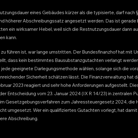
Nutzungsdauer eines Gebäudes kürzer als die typisierte, darf nach §
d höherer Abschreibungssatz angesetzt werden. Das ist gerade be
en ein wirksamer Hebel, weil sich die Restnutzungsdauer dann a
en kann.
u führen ist, war lange umstritten. Der Bundesfinanzhof hat mit Ur
tellt, dass kein bestimmtes Bausubstanzgutachten verlangt werden 
n jede geeignete Darlegungsmethode wählen, solange sich die vora
nreichender Sicherheit schätzen lässt. Die Finanzverwaltung hat 
bruar 2023 reagiert und sehr hohe Anforderungen aufgestellt. Die
der Entscheidung vom 23. Januar 2024 (IX R 14/23) in zentralen P
ch im Gesetzgebungsverfahren zum Jahressteuergesetz 2024, die H
cht umgesetzt. Wer ein qualifiziertes Gutachten vorlegt, hat damit
here Abschreibung.