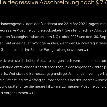
die degressive Abschreibung nach § 7 
ancengesetz, dem der Bundesrat am 22. März 2024 zugestimmt ha
ressive Abschreibung zurückgekehrt. Sie steht nach § 7 Abs. 5a
deren Baubeginn zwischen dem 1. Oktober 2023 und dem 30. Sept
der Kauf eines neuen Wohngebäudes, wenn der Kaufvertrag in die
Gebäude noch im Jahr der Fertigstellung erworben wird.
ktiv, weil sie die hohen Abschreibungen nach vorn zieht. Im ersten 
Gebäude entfallenden Kosten absetzen, in den folgenden Jahren j
rts. Weil sich die Bemessungsgrundlage Jahr für Jahr verringert, 
st die Entlastung am Anfang spürbar höher als bei der linearen Absc
ng später unter die lineare fällt, kann zur linearen Abschreibung
ert vorgenommen wird.