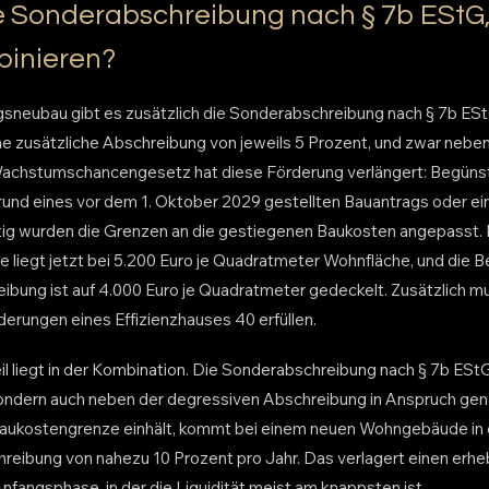
ie Sonderabschreibung nach § 7b EStG,
binieren?
neubau gibt es zusätzlich die Sonderabschreibung nach § 7b EStG.
ine zusätzliche Abschreibung von jeweils 5 Prozent, und zwar neben
achstumschancengesetz hat diese Förderung verlängert: Begünsti
und eines vor dem 1. Oktober 2029 gestellten Bauantrags oder e
tig wurden die Grenzen an die gestiegenen Baukosten angepasst. 
 liegt jetzt bei 5.200 Euro je Quadratmeter Wohnfläche, und die
eibung ist auf 4.000 Euro je Quadratmeter gedeckelt. Zusätzlich 
derungen eines Effizienzhauses 40 erfüllen.
il liegt in der Kombination. Die Sonderabschreibung nach § 7b EStG
 sondern auch neben der degressiven Abschreibung in Anspruch 
Baukostengrenze einhält, kommt bei einem neuen Wohngebäude in 
reibung von nahezu 10 Prozent pro Jahr. Das verlagert einen erheb
nfangsphase, in der die Liquidität meist am knappsten ist.