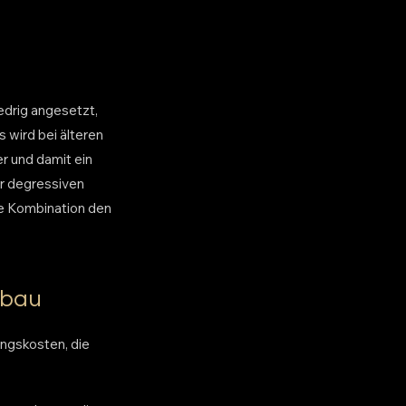
edrig angesetzt,
wird bei älteren
r und damit ein
r degressiven
e Kombination den
ubau
ngskosten, die