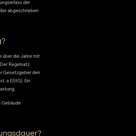
ungserlass der
eller abgeschrieben
g?
e über die Jahre mit
 Der Regelsatz
der Gesetzgeber den
t. a EStG). Ein
lastung.
as Gebäude
zungsdauer?