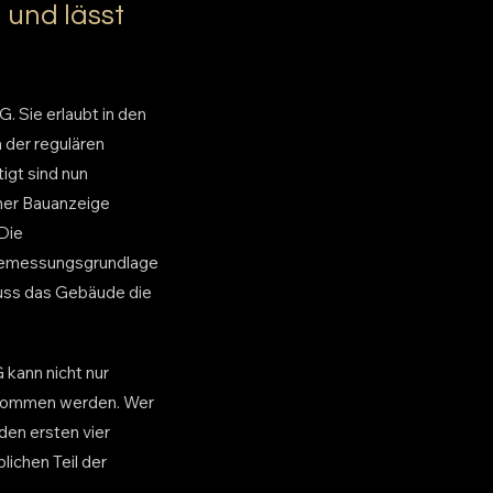
 und lässt
 Sie erlaubt in den
 der regulären
gt sind nun
iner Bauanzeige
Die
 Bemessungsgrundlage
muss das Gebäude die
 kann nicht nur
genommen werden. Wer
den ersten vier
lichen Teil der