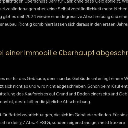
rpflichtigen Überschuss Jahr für Jahr, ohne dass Geld abfließt. We
setzesänderungen aber keine Selbstverständlichkeit mehr: Neben 
g gibt es seit 2024 wieder eine degressive Abschreibung und ei
neubau. Richtig kombiniert lassen sich daraus in den ersten Jahre
i einer Immobilie überhaupt abgesch
es nur für das Gebäude, denn nur das Gebäude unterliegt einem W
t sich nicht ab und wird nicht abgeschrieben. Schon beim Kauf ent
Aufteilung des Kaufpreises auf Grund und Boden einerseits und Geb
anteil, desto höher die jährliche Abschreibung.
t für Betriebsvorrichtungen, die sich im Gebäude befinden. Für sie g
ätze des § 7 Abs. 4 EStG, sondern eigenständige, meist kürzere