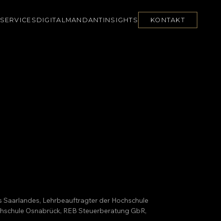
SERVICES
DIGITAL
MANDANT
INSIGHTS
KONTAKT
es Saarlandes, Lehrbeauftragter der Hochschule
Hochschule Osnabrück, REB Steuerberatung GbR,