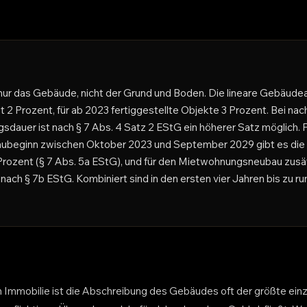
ur das Gebäude, nicht der Grund und Boden. Die lineare Gebäude
 2 Prozent, für ab 2023 fertiggestellte Objekte 3 Prozent. Bei nac
sdauer ist nach § 7 Abs. 4 Satz 2 EStG ein höherer Satz möglich. 
beginn zwischen Oktober 2023 und September 2029 gibt es die
rozent (§ 7 Abs. 5a EStG), und für den Mietwohnungsneubau zusät
ach § 7b EStG. Kombiniert sind in den ersten vier Jahren bis zu ru
n Immobilie ist die Abschreibung des Gebäudes oft der größte ein