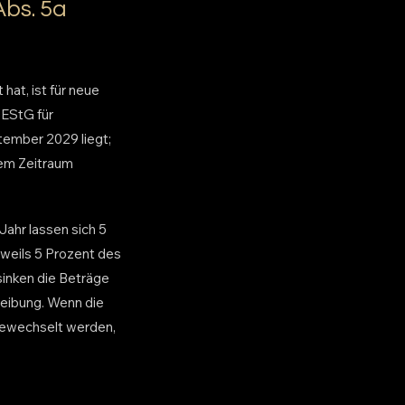
Abs. 5a
t, ist für neue
 EStG für
ember 2029 liegt;
sem Zeitraum
Jahr lassen sich 5
eweils 5 Prozent des
sinken die Beträge
hreibung. Wenn die
 gewechselt werden,