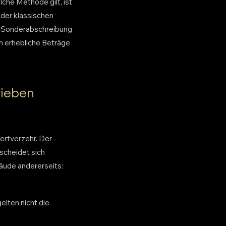
lche Methode gilt, ist
der klassischen
ne Sonderabschreibung
n erhebliche Beträge
rieben
ertverzehr. Der
scheidet sich
äude andererseits:
elten nicht die