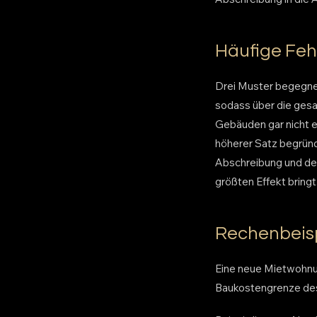
Häufige Fehl
Drei Muster begegnen
sodass über die ges
Gebäuden gar nicht e
höherer Satz begrün
Abschreibung und de
größten Effekt bringt
Rechenbeisp
Eine neue Mietwohnun
Baukostengrenze des 