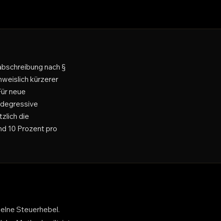
abschreibung nach §
hweislich kürzerer
Für neue
 degressive
zlich die
nd 10 Prozent pro
zelne Steuerhebel.