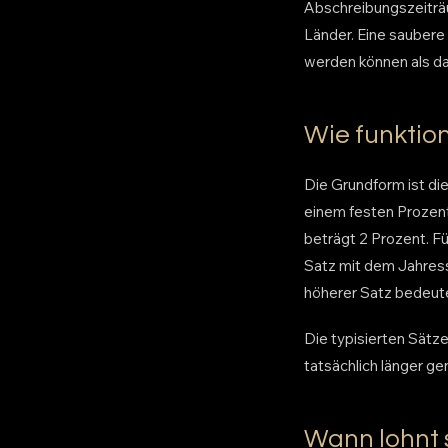
Abschreibungszeiträ
Länder. Eine saubere 
werden können als d
Wie funktio
Die Grundform ist di
einem festen Prozen
beträgt 2 Prozent. F
Satz mit dem Jahress
höherer Satz bedeute
Die typisierten Sätz
tatsächlich länger g
Wann lohnt 