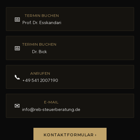
TERMIN BUCHEN
📅
Prof. Dr. Esskandari
TERMIN BUCHEN
📅
Dr. Bick
ANRUFEN
📞
+49 541 2007190
E-MAIL
✉
info@reb-steuerberatung.de
KONTAKTFORMULAR ›