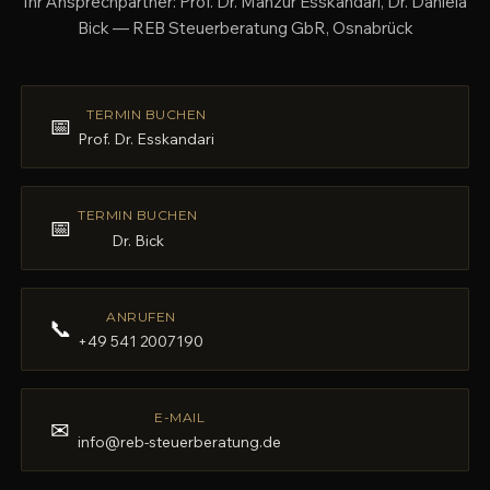
Ihr Ansprechpartner: Prof. Dr. Manzur Esskandari, Dr. Daniela
Bick — REB Steuerberatung GbR, Osnabrück
TERMIN BUCHEN
📅
Prof. Dr. Esskandari
TERMIN BUCHEN
📅
Dr. Bick
ANRUFEN
📞
+49 541 2007190
E-MAIL
✉
info@reb-steuerberatung.de