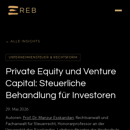
REB
← ALLE INSIGHTS
UNTERNEHMENSTEUER & RECHTSFORM
Private Equity und Venture
Capital: Steuerliche
Behandlung für Investoren
29. Mai 2026
Autoren:
Prof. Dr. Manzur Esskandari
, Rechtsanwalt und
Fachanwalt für Steuerrecht, Honorarprofessor an der
Universität des Saarlandes, Lehrbeauftragter der Hochschule