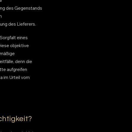
ur
gung des Gegenstands
n
ng des Lieferers.
Sorgfalt eines
iese objektive
ermäßige
itfälle, denn die
tte aufgreifen
a im Urteil vom
chtigkeit?