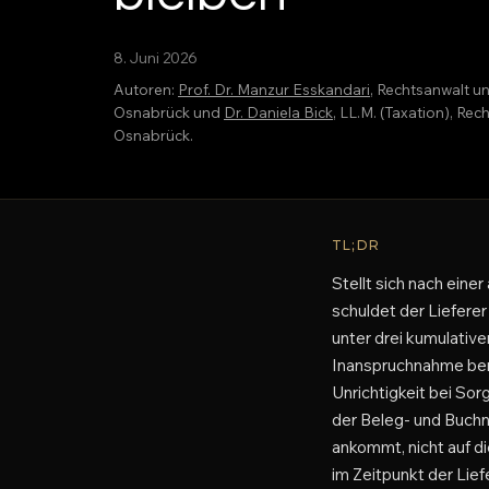
8. Juni 2026
Autoren:
Prof. Dr. Manzur Esskandari
, Rechtsanwalt u
Osnabrück und
Dr. Daniela Bick
, LL.M. (Taxation), R
Osnabrück.
TL;DR
Stellt sich nach eine
schuldet der Lieferer
unter drei kumulative
Inanspruchnahme ber
Unrichtigkeit bei So
der Beleg- und Buchna
ankommt, nicht auf d
im Zeitpunkt der Lief