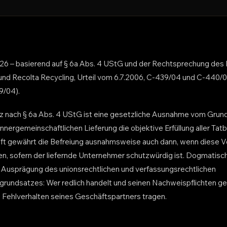
26 – basierend auf § 6a Abs. 4 UStG und der Rechtsprechung des 
 und Recolta Recycling, Urteil vom 6.7.2006, C-439/04 und C-440/04;
9/04).
 nach § 6a Abs. 4 UStG ist eine gesetzliche Ausnahme vom Grund
innergemeinschaftlichen Lieferung die objektive Erfüllung aller T
rift gewährt die Befreiung ausnahmsweise auch dann, wenn diese
gen, sofern der liefernde Unternehmer schutzwürdig ist. Dogmatisch
 Ausprägung des unionsrechtlichen und verfassungsrechtlichen
rundsatzes: Wer redlich handelt und seinen Nachweispflichten genü
s Fehlverhalten seines Geschäftspartners tragen.