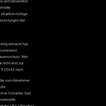
s und tatsächlich
ormelle
nhaltlich richtige
aussetzungen der
itig erbracht hat,
t zumindest
trauensschutz. Wer
 nicht erst zur
s 9 UStAE nach.
r die vom Abnehmer
 der
tive Schranke. Seit
materielle
ich der USt-IdNr. über