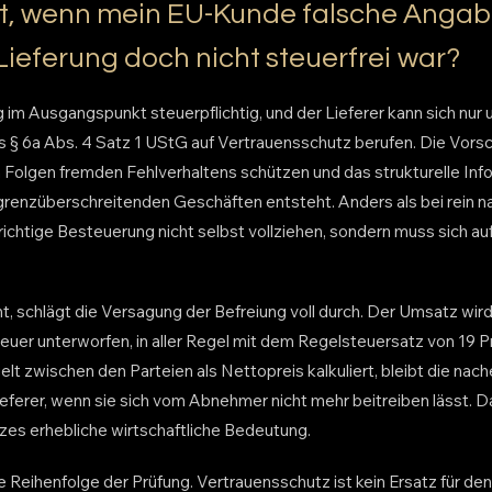
rt, wenn mein EU-Kunde falsche Anga
Lieferung doch nicht steuerfrei war?
g im Ausgangspunkt steuerpflichtig, und der Lieferer kann sich nur
§ 6a Abs. 4 Satz 1 UStG auf Vertrauensschutz berufen. Die Vorschri
Folgen fremden Fehlverhaltens schützen und das strukturelle Info
 grenzüberschreitenden Geschäften entsteht. Anders als bei rein 
 richtige Besteuerung nicht selbst vollziehen, sondern muss sich a
ht, schlägt die Versagung der Befreiung voll durch. Der Umsatz wird
er unterworfen, in aller Regel mit dem Regelsteuersatz von 19 P
lt zwischen den Parteien als Nettopreis kalkuliert, bleibt die na
ieferer, wenn sie sich vom Abnehmer nicht mehr beitreiben lässt. D
es erhebliche wirtschaftliche Bedeutung.
ige Reihenfolge der Prüfung. Vertrauensschutz ist kein Ersatz für de