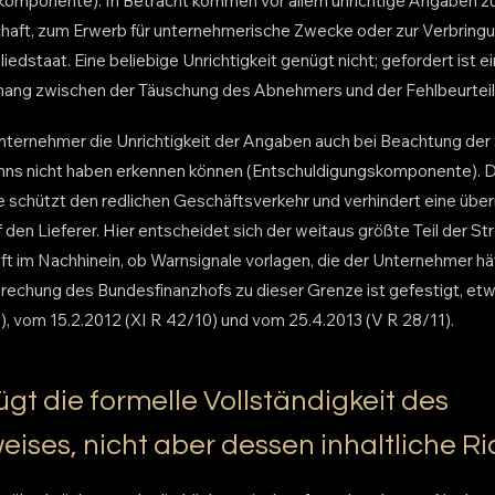
komponente). In Betracht kommen vor allem unrichtige Angaben z
aft, zum Erwerb für unternehmerische Zwecke oder zur Verbrin
iedstaat. Eine beliebige Unrichtigkeit genügt nicht; gefordert ist ei
g zwischen der Täuschung des Abnehmers und der Fehlbeurteilu
 Unternehmer die Unrichtigkeit der Angaben auch bei Beachtung der 
nns nicht haben erkennen können (Entschuldigungskomponente). D
 schützt den redlichen Geschäftsverkehr und verhindert eine üb
 den Lieferer. Hier entscheidet sich der weitaus größte Teil der Stre
ft im Nachhinein, ob Warnsignale vorlagen, die der Unternehmer hä
echung des Bundesfinanzhofs zu dieser Grenze ist gefestigt, etw
), vom 15.2.2012 (XI R 42/10) und vom 25.4.2013 (V R 28/11).
t die formelle Vollständigkeit des
ses, nicht aber dessen inhaltliche Ri