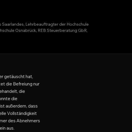
es Saarlandes, Lehrbeauftragter der Hochschule
Hochschule Osnabrück, REB Steuerberatung GbR,
er getäuscht hat,
et die Befreiung nur
ehandelt, die
onnte die
 ist außerdem, dass
lle Vollständigkeit
nummer des Abnehmers
ein aus.