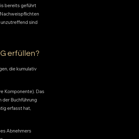
s bereits geführt
 Nachweispflichten
 unzutreffend sind
G erfüllen?
en, die kumulativ
tive Komponente). Das
in der Buchführung
ig erfasst hat,
 des Abnehmers