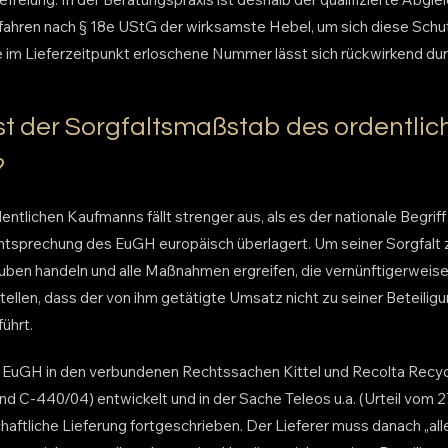
fahren nach § 18e UStG der wirksamste Hebel, um sich diese Sch
e im Lieferzeitpunkt erloschene Nummer lässt sich rückwirkend durc
ist der Sorgfaltsmaßstab des ordentlic
?
tlichen Kaufmanns fällt strenger aus, als es der nationale Begrif
chtsprechung des EuGH europäisch überlagert. Um seiner Sorgfalt
auben handeln und alle Maßnahmen ergreifen, die vernünftigerweis
ellen, dass der von ihm getätigte Umsatz nicht zu seiner Beteiligu
ührt.
 EuGH in den verbundenen Rechtssachen Kittel und Recolta Recycl
nd C-440/04) entwickelt und in der Sache Teleos u.a. (Urteil vom 
chaftliche Lieferung fortgeschrieben. Der Lieferer muss danach „al