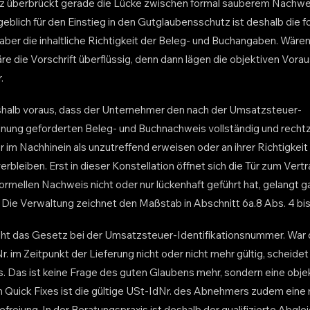
z überbrückt gerade die Lücke zwischen formal sauberem Nachwei
eblich für den Einstieg in den Gutglaubensschutz ist deshalb die f
 aber die inhaltliche Richtigkeit der Beleg- und Buchangaben. Wären i
re die Vorschrift überflüssig, denn dann lägen die objektiven Vor
.
shalb voraus, dass der Unternehmer den nach der Umsatzsteuer-
ung geforderten Beleg- und Buchnachweis vollständig und rechtze
 im Nachhinein als unzutreffend erweisen oder an ihrer Richtigkei
erbleiben. Erst in dieser Konstellation öffnet sich die Tür zum Ver
mellen Nachweis nicht oder nur lückenhaft geführt hat, gelangt gar
Die Verwaltung zeichnet den Maßstab in Abschnitt 6a.8 Abs. 4 bi
ieht das Gesetz bei der Umsatzsteuer-Identifikationsnummer. Wa
im Zeitpunkt der Lieferung nicht oder nicht mehr gültig, scheidet
. Das ist keine Frage des guten Glaubens mehr, sondern eine objek
n Quick Fixes ist die gültige USt-IdNr. des Abnehmers zudem eine 
reiung. In der Beratungspraxis ist deshalb der qualifizierte Abgle