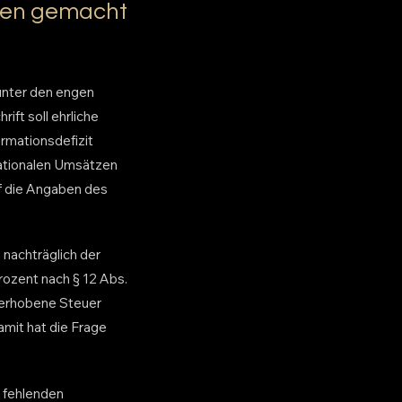
ben gemacht
 unter den engen
ft soll ehrliche
rmationsdefizit
nationalen Umsätzen
uf die Angaben des
 nachträglich der
rozent nach § 12 Abs.
cherhobene Steuer
amit hat die Frage
n fehlenden