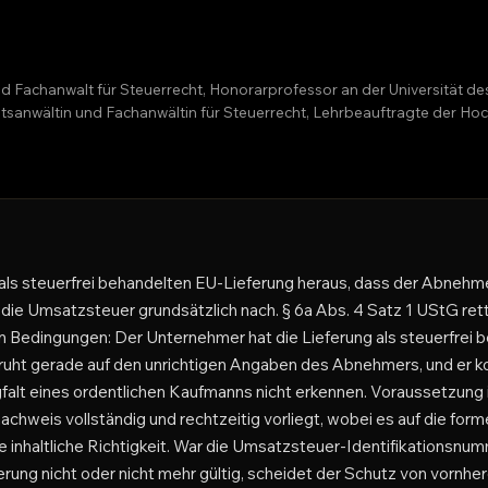
nd Fachanwalt für Steuerrecht, Honorarprofessor an der Universität d
echtsanwältin und Fachanwältin für Steuerrecht, Lehrbeauftragte der 
r als steuerfrei behandelten EU-Lieferung heraus, dass der Abnehm
 die Umsatzsteuer grundsätzlich nach. § 6a Abs. 4 Satz 1 UStG rett
n Bedingungen: Der Unternehmer hat die Lieferung als steuerfrei b
uht gerade auf den unrichtigen Angaben des Abnehmers, und er k
rgfalt eines ordentlichen Kaufmanns nicht erkennen. Voraussetzung
chweis vollständig und rechtzeitig vorliegt, wobei es auf die forme
ie inhaltliche Richtigkeit. War die Umsatzsteuer-Identifikations
erung nicht oder nicht mehr gültig, scheidet der Schutz von vornher