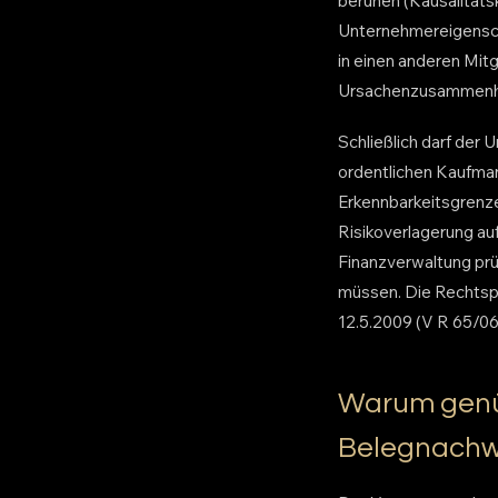
beruhen (Kausalitäts
Unternehmereigensch
in einen anderen Mitgl
Ursachenzusammenhan
Schließlich darf der
ordentlichen Kaufma
Erkennbarkeitsgrenze
Risikoverlagerung auf
Finanzverwaltung prü
müssen. Die Rechtspr
12.5.2009 (V R 65/06
Warum genüg
Belegnachwei