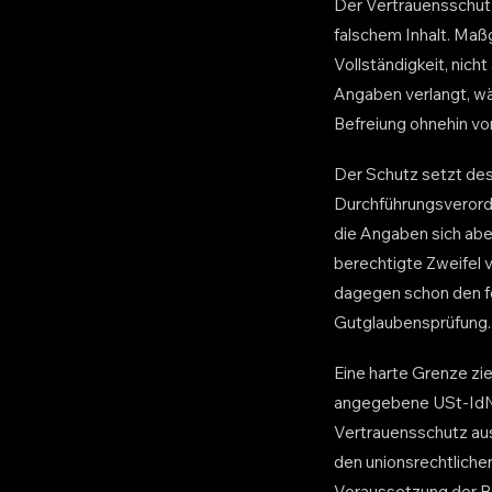
Der Vertrauensschut
falschem Inhalt. Maßg
Vollständigkeit, nicht
Angaben verlangt, wä
Befreiung ohnehin vor
Der Schutz setzt de
Durchführungsverordn
die Angaben sich aber
berechtigte Zweifel v
dagegen schon den for
Gutglaubensprüfung. 
Eine harte Grenze z
angegebene USt-IdNr. 
Vertrauensschutz aus
den unionsrechtliche
Voraussetzung der Bef