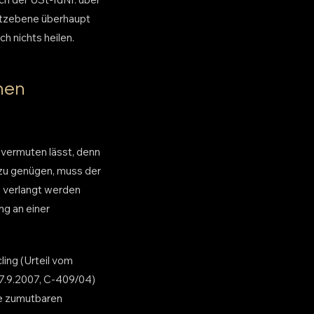
utzebene überhaupt
h nichts heilen.
hen
f vermuten lässt, denn
 zu genügen, muss der
e verlangt werden
ng an einer
ing (Urteil vom
27.9.2007, C-409/04)
le zumutbaren