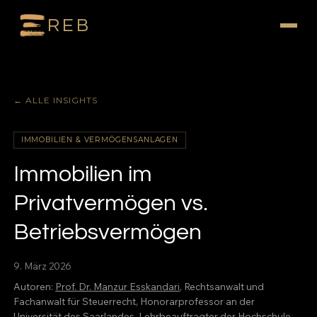
REB
← ALLE INSIGHTS
IMMOBILIEN & VERMÖGENSANLAGEN
Immobilien im
Privatvermögen vs.
Betriebsvermögen
9. März 2026
Autoren:
Prof. Dr. Manzur Esskandari
, Rechtsanwalt und
Fachanwalt für Steuerrecht, Honorarprofessor an der
Universität des Saarlandes, Lehrbeauftragter der Hochschule