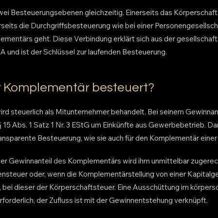
wei Besteuerungsebenen gleichzeitig. Einerseits das Körperschafts
seits die Durchgriffsbesteuerung wie bei einer Personengesellsch
ementärs geht. Diese Verbindung erklärt sich aus der gesellschaft
 und ist der Schlüssel zur laufenden Besteuerung.
r Komplementär besteuert?
d steuerlich als Mitunternehmer behandelt. Bei seinem Gewinnan
§ 15 Abs. 1 Satz 1 Nr. 3 EStG um Einkünfte aus Gewerbebetrieb. Dami
nsparente Besteuerung, wie sie auch für den Komplementär einer 
 der Gewinnanteil des Komplementärs wird ihm unmittelbar zugerec
nsteuer oder, wenn die Komplementärstellung von einer Kapitalge
ei dieser der Körperschaftsteuer. Eine Ausschüttung im körpersc
 erforderlich, der Zufluss ist mit der Gewinnentstehung verknüpft.