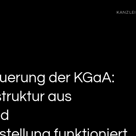
KANZLEI
uerung der KGaA:
truktur aus
nd
tellung funktioniert