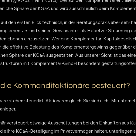
ehen (§ 9 Abs. 1 Nr. 1 KStG). Der auf den Komplementär entfallend
erliche Sphäre der KGaA und wird ausschließlich beim Komplement
uf den ersten Blick technisch, in der Beratungspraxis aber sehr hand
mplementärs und seinen Gewinnanteil als Hebel zur Steuerung de
en Ebenen einzusetzen. Wer eine Komplementär-Kapitalgesellscha
ann die effektive Belastung des Komplementärgewinns gegenüber d
chen Sphäre der KGaA ausgestalten. Aus unserer Sicht ist das ein
enstrukturen mit Komplementär-GmbH besonders gestaltungsoffen 
die Kommanditaktionäre besteuert?
re stehen steuerlich Aktionären gleich. Sie sind nicht Mituntern
anleger.
är versteuert etwaige Ausschüttungen bei den Einkünften aus Ka
die ihre KGaA-Beteiligung im Privatvermögen halten, unterliegen a