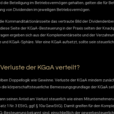
d die Beteiligung im Betriebsvermögen gehalten, gelten die für Be
ung von Dividenden im jeweiligen Betriebsvermögen.
r die Kommanditaktionärsseite das vertraute Bild der Dividendenb
diese Seite der KGaA-Besteuerung in der Praxis selten der Knack
fragen ergeben sich aus der Komplementärseite und der Verzahnu
und KGaA-Sphäre. Wer eine KGaA aufsetzt, sollte sein steuerli
Verluste der KGaA verteilt?
selben Doppellogik wie Gewinne. Verluste der KGaA mindern zunä
so die körperschaftsteuerliche Bemessungsgrundlage der KGaA sel
n seinen Anteil am Verlust steuerlich wie einen Mitunternehmerv
Satz 1 Nr. 3 EStG, ggf. § 10a GewStG). Damit greifen für den Kompl
KG-Besteuerung bekannt sind, einschließlich der gewerbesteuerlic