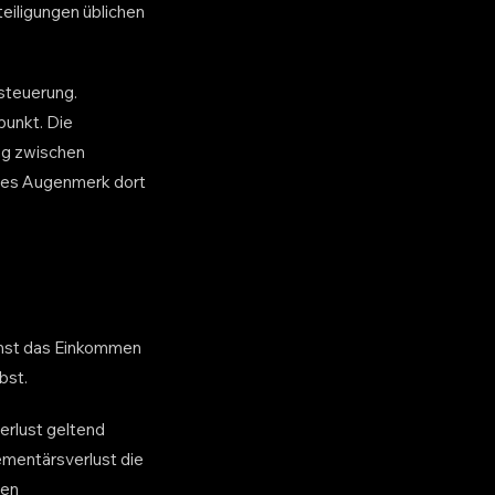
teiligungen üblichen
esteuerung.
punkt. Die
ng zwischen
ches Augenmerk dort
chst das Einkommen
bst.
erlust geltend
ementärsverlust die
hen