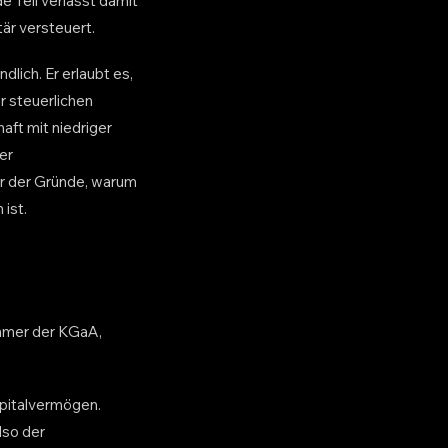
e Teil verlässt damit
är versteuert.
lich. Er erlaubt es,
r steuerlichen
ft mit niedriger
er
er der Gründe, warum
ist.
ehmer der KGaA,
pitalvermögen.
lso der