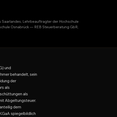
es Saarlandes, Lehrbeauftragter der Hochschule
ochschule Osnabrück — REB Steuerberatung GbR,
tG) und
hmer behandelt, sein
eidung der
rs als
sschüttungen als
mit Abgeltungsteuer.
anteilig dem
GaA spiegelbildlich