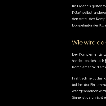
Im Ergebnis gelten z
KGaA selbst, anderer
den Anteil des Kompl
Doppelnatur der KGaA
Wie wird de
Der Komplementär wir
handelt es sich nach 
Komplementär die tra
Praktisch heißt das,
bei ihm der Einkomme
wahrgenommen wird, b
Sinne ist dafür nicht