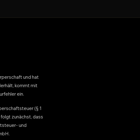
örperschaft und hat
erhält, kommt mit
rfehler ein.
perschaftsteuer (§ 1
folgt zunächst, dass
ftsteuer- und
GmbH.