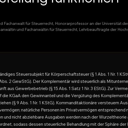
nd Fachanwalt für Steuerrecht, Honorarprofessor an der Universität d
htsanwältin und Fachanwältin für Steuerrecht, Lehrbeauftragte der H
ändiges Steuersubjekt für Körperschaftsteuer (§ 1 Abs. 1 Nr. 1 KS
bs. 2 GewStG). Der Komplementär wird steuerlich als Mitunterne
unft aus Gewerbebetrieb (§ 15 Abs. 1 Satz 1 Nr. 3 EStG). Zur Verm
f die KGaA den Gewinnanteil und die Vergütung des Komplementä
ehen (§ 9 Abs. 1 Nr. 1 KStG). Kommanditaktionäre versteuern Au
lvermögen; natürliche Personen im Privatvermögen entsprechend 
n und nicht abziehbare Ausgaben werden nach der Wurzeltheorie 
dnet, sodass dessen steuerliche Behandlung mit der Sphäre der K