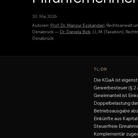
30. Mai 2026
Autoren:
Prof. Dr. Manzur Esskandari
, Rechtsanwalt u
Osnabrück —
Dr. Daniela Bick
, LL.M. (Taxation), Rec
Osnabrück
TL;DR
Die KGaA ist eigenst
Gewerbesteuer (§ 2 A
Gewinnanteil ist Eink
Doppelbelastung dar
Betriebsausgabe abzi
Einkünfte aus Kapita
Steuerfreie Einnahme
Komplementär zugeor