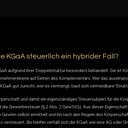
e KGaA steuerlich ein hybrider Fall?
KGaA aufgrund ihrer Doppelstruktur besonders behandelt. Sie ist K
ternehmerebene auf Seiten des Komplementärs. Wer das auseinand
KGaA gut zurecht, wer es vermengt, baut sich vermeidbare Struktu
rperschaft und damit ein eigenständiges Steuersubjekt für die Kör
nd die Gewerbesteuer (§ 2 Abs. 2 GewStG). Aus dieser Eigenschaft 
en Gewinn selbst ermittelt und ihn nach den Regeln des Körperscha
versteuert. Bis hierhin verhält sich die KGaA wie eine AG oder 