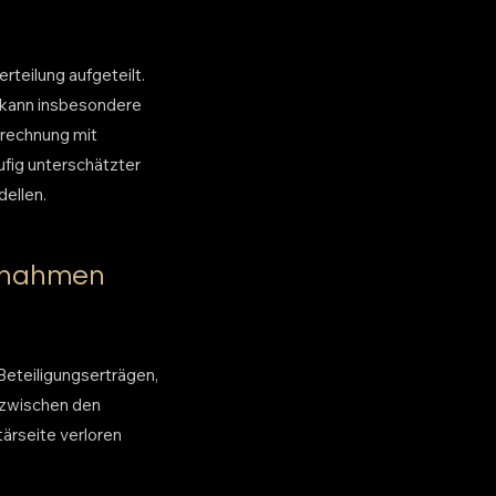
rteilung aufgeteilt.
 kann insbesondere
rrechnung mit
ufig unterschätzter
ellen.
innahmen
Beteiligungserträgen,
g zwischen den
ärseite verloren