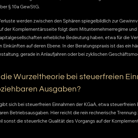
über § 10a GewStG.
Verluste werden zwischen den Sphären spiegelbildlich zur Gewinnve
auf der Komplementärsseite folgt dem Mitunternehmerregime und
italgesellschaften erhebliche Bedeutung haben, etwa für die Ve
Einkünften auf deren Ebene. In der Beratungspraxis ist das ein hä
altung, gerade in Anlaufjahren oder bei zyklischen Geschäftsmod
die Wurzeltheorie bei steuerfreien E
abziehbaren Ausgaben?
gibt sich bei steuerfreien Einnahmen der KGaA, etwa steuerfreien 
baren Betriebsausgaben. Hier reicht die rein rechnerische Trennun
eil sonst die steuerliche Qualität des Vorgangs auf der Komplement