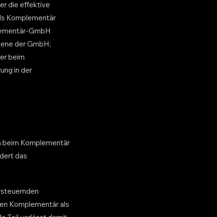
r die effektive
als Komplementär
mplementär-GmbH
Ebene der GmbH;
uer beim
ung in der
ch beim Komplementär
ndert das
ersteuernden
den Komplementär als