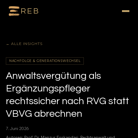
REB
← ALLE INSIGHTS
NACHFOLGE & GENERATIONSWECHSEL
Anwaltsvergütung als
Ergänzungspfleger
rechtssicher nach RVG statt
VBVG abrechnen
7. Juni 2026
Autoren:
Prof. Dr. Manzur Esskandari
, Rechtsanwalt und