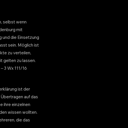
n, selbst wenn
ndenburg mit
g und die Einsetzung
st sein. Möglich ist
te zu verteilen,
t gelten zu lassen.
 – 3 Wx 111/16
rklärung ist der
. Übertragen auf das
e ihre einzelnen
den wissen wollten.
ehreren, die das