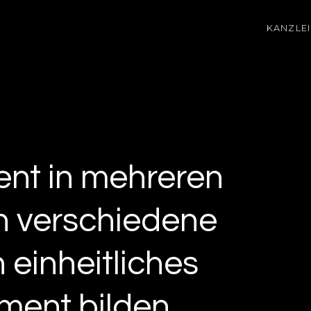
KANZLEI
ent in mehreren
 verschiedene
 einheitliches
ment bilden