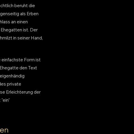
htlich beruht die
genseitig als Erben
lass an einen
 Ehegatten ist. Der
milzt in seiner Hand,
 einfachste Form ist
 Ehegatte den Text
 eigenhändig
des private
se Erleichterung der
 "ein"
den