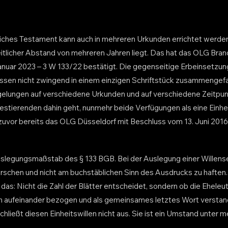
liches Testament kann auch in mehreren Urkunden errichtet werde
eitlicher Abstand von mehreren Jahren liegt. Das hat das OLG Bra
nuar 2023 – 3 W 133/22 bestätigt. Die gegenseitige Erbeinsetzun
sen nicht zwingend in einem einzigen Schriftstück zusammengefas
elungen auf verschiedene Urkunden und auf verschiedene Zeitpunk
Testierenden dahin geht, nunmehr beide Verfügungen als eine Einhei
 zuvor bereits das OLG Düsseldorf mit Beschluss vom 13. Juni 2016
uslegungsmaßstab des § 133 BGB. Bei der Auslegung einer Willense
forschen und nicht am buchstäblichen Sinn des Ausdrucks zu haften
s: Nicht die Zahl der Blätter entscheidet, sondern ob die Eheleut
h aufeinander bezogen und als gemeinsames letztes Wort verstan
schließt diesen Einheitswillen nicht aus. Sie ist ein Umstand unter m