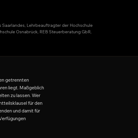
es Saarlandes, Lehrbeauftragter der Hochschule
Hochschule Osnabrück, REB Steuerberatung GbR,
ren getrennten
ren liegt. Maßgeblich
elten zu lassen. Wer
htteilsklausel für den
enden und damit für
r Verfügungen