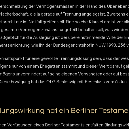
 Verschmelzung der Vermögensmassen in der Hand des Überlebend
acherbschaft, die ja gerade auf Trennung angelegt ist. Zweitens ein
ilsrecht nur im Notfall greifen soll. Eine solche Klausel ergibt vor 
gesamte Vermögen zunächst ungeteilt behalten soll, was wiederum
aßgeblich für die Auslegung ist der übereinstimmende Wille der 
entserrichtung, wie ihn der Bundesgerichtshof in NJW 1993, 256 ve
nhaltspunkt für eine gewollte Trennungslösung sein, dass der wese
gens nur von einem Ehegatten stammt und dieser Wert darauf gele
mögens unvermindert auf seine eigenen Verwandten oder auf best
iese Erwägung hat das OLG Schleswig mit Beschluss vom 6. Juni 
ungswirkung hat ein Berliner Testame
en Verfügungen eines Berliner Testaments entfalten Bindungswir