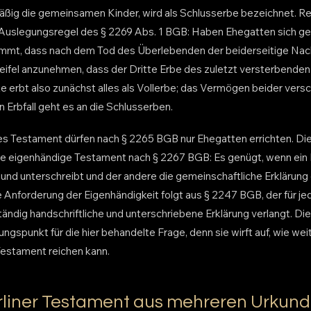
mäßig die gemeinsamen Kinder, wird als Schlusserbe bezeichnet. Rec
 Auslegungsregel des § 2269 Abs. 1 BGB: Haben Ehegatten sich ge
immt, dass nach dem Tod des Überlebenden der beiderseitige Nach
 Zweifel anzunehmen, dass der Dritte Erbe des zuletzt versterbenden
 erbt also zunächst alles als Vollerbe; das Vermögen beider versch
 Erbfall geht es an die Schlusserben.
es Testament dürfen nach § 2265 BGB nur Ehegatten errichten. Die
he eigenhändige Testament nach § 2267 BGB: Es genügt, wenn ein
 und unterschreibt und der andere die gemeinschaftliche Erklärung
 Anforderung der Eigenhändigkeit folgt aus § 2247 BGB, der für je
ändig handschriftliche und unterschriebene Erklärung verlangt. Die
ngspunkt für die hier behandelte Frage, denn sie wirft auf, wie weit
estament reichen kann.
rliner Testament aus mehreren Urkun