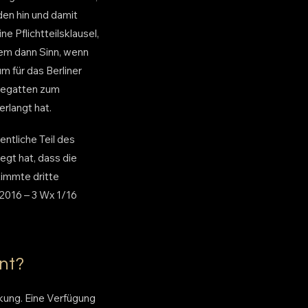
en hin und damit
e Pflichtteilsklausel,
allem dann Sinn, wenn
 für das Berliner
Ehegatten zum
rlangt hat.
ntliche Teil des
gt hat, dass die
immte dritte
2016 – 3 Wx 1/16
nt?
kung. Eine Verfügung