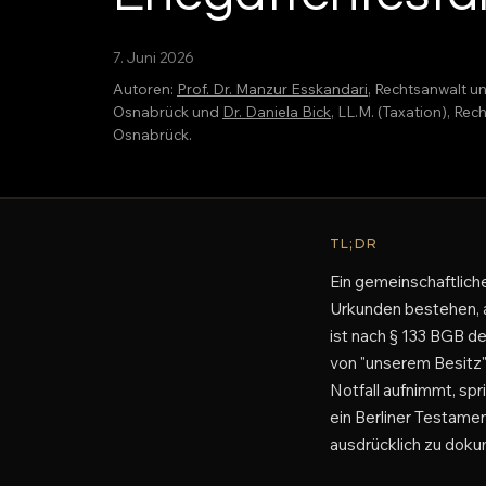
7. Juni 2026
Autoren:
Prof. Dr. Manzur Esskandari
, Rechtsanwalt u
Osnabrück und
Dr. Daniela Bick
, LL.M. (Taxation), R
Osnabrück.
TL;DR
Ein gemeinschaftlich
Urkunden bestehen, a
ist nach § 133 BGB de
von "unserem Besitz" s
Notfall aufnimmt, sp
ein Berliner Testame
ausdrücklich zu doku