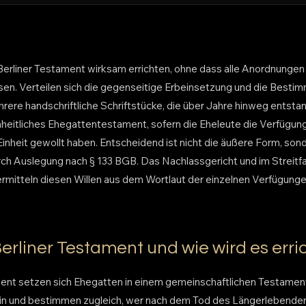
Berliner Testament wirksam errichten, ohne dass alle Anordnungen i
n. Verteilen sich die gegenseitige Erbeinsetzung und die Besti
ere handschriftliche Schriftstücke, die über Jahre hinweg entstan
nheitliches Ehegattentestament, sofern die Eheleute die Verfügun
heit gewollt haben. Entscheidend ist nicht die äußere Form, so
urch Auslegung nach § 133 BGB. Das Nachlassgericht und im Streitfa
mitteln diesen Willen aus dem Wortlaut der einzelnen Verfügung
Berliner Testament und wie wird es erri
ent setzen sich Ehegatten in einem gemeinschaftlichen Testamen
 ein und bestimmen zugleich, wer nach dem Tod des Längerlebenden