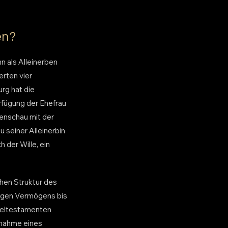
en?
n als Alleinerben
erten vier
rg hat die
rfügung der Ehefrau
menschau mit der
 seiner Alleinerbin
 der Wille, ein
chen Struktur des
tigen Vermögens bis
zeltestamenten
nnahme eines