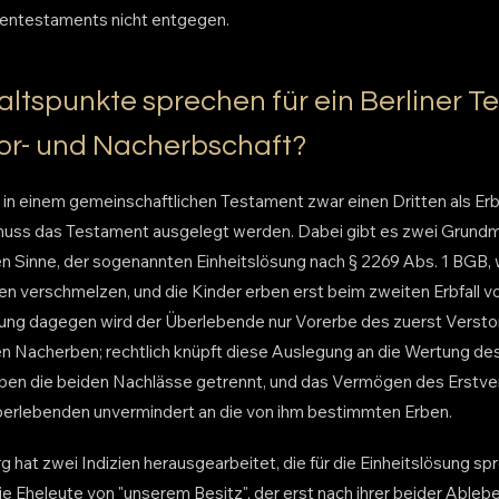
tentestaments nicht entgegen.
ltspunkte sprechen für ein Berliner 
Vor- und Nacherbschaft?
n einem gemeinschaftlichen Testament zwar einen Dritten als Er
 muss das Testament ausgelegt werden. Dabei gibt es zwei Grundm
 Sinne, der sogenannten Einheitslösung nach § 2269 Abs. 1 BGB,
en verschmelzen, und die Kinder erben erst beim zweiten Erbfall
ung dagegen wird der Überlebende nur Vorerbe des zuerst Versto
 Nacherben; rechtlich knüpft diese Auslegung an die Wertung des
leiben die beiden Nachlässe getrennt, und das Vermögen des Erstv
erlebenden unvermindert an die von ihm bestimmten Erben.
hat zwei Indizien herausgearbeitet, die für die Einheitslösung sp
e Eheleute von "unserem Besitz", der erst nach ihrer beider Ablebe