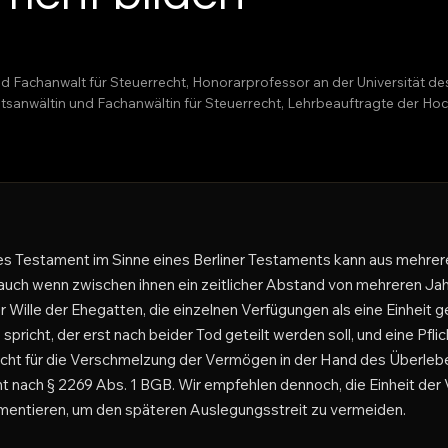
nd Fachanwalt für Steuerrecht, Honorarprofessor an der Universität d
echtsanwältin und Fachanwältin für Steuerrecht, Lehrbeauftragte der 
es Testament im Sinne eines Berliner Testaments kann aus mehre
uch wenn zwischen ihnen ein zeitlicher Abstand von mehreren Jah
r Wille der Ehegatten, die einzelnen Verfügungen als eine Einheit g
pricht, der erst nach beider Tod geteilt werden soll, und eine Pflic
richt für die Verschmelzung der Vermögen in der Hand des Überleb
nt nach § 2269 Abs. 1 BGB. Wir empfehlen dennoch, die Einheit de
mentieren, um den späteren Auslegungsstreit zu vermeiden.