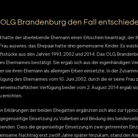
 OLG Brandenburg den Fall entschied
l hatte der überlebende Ehemann einen Erbschein beantragt, der ih
Frau auswies; das Ehepaar hatte drei gemeinsame Kinder. Es existi
riftstücke aus den Jahren 1993, 2002 und 2014. Das OLG Brandenbu
des Ehemannes bestätigt. Sie ergab sich aus der eigenhändigen Ve
der sie ihren Ehemann als alleinigen Erben einsetzte. In der Zusam
fügung des Ehemannes vom 10. Juni 2002, durch die er seine Frau zu
emeinschaftlichen Verfügung beider vom 2. August 2014 ergab sich
 errichten.
en Erklärungen der beiden Ehegatten ergänzten sich also zur typis
 gegenseitige Einsetzung zu Vollerben und Bindung des beidersei
benden. Dass die gegenseitige Einsetzung in zwei getrennten Ein
einsame Nachtrag erst zwölf Jahre später hinzukam, stand der A