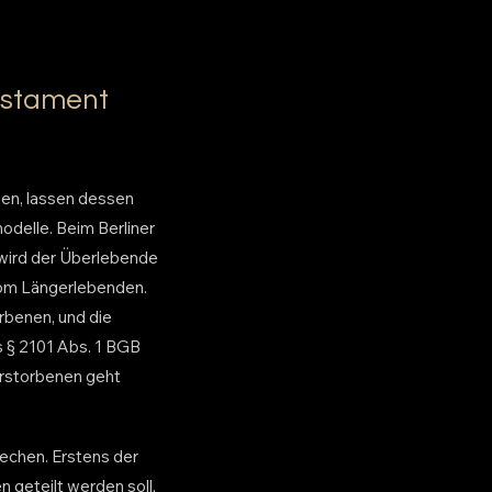
Testament
ben, lassen dessen
odelle. Beim Berliner
 wird der Überlebende
 vom Längerlebenden.
rbenen, und die
 § 2101 Abs. 1 BGB
erstorbenen geht
rechen. Erstens der
n geteilt werden soll,