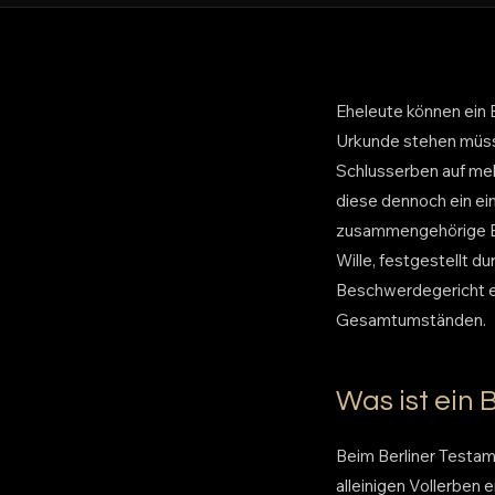
Eheleute können ein 
Urkunde stehen müsse
Schlusserben auf mehr
diese dennoch ein ei
zusammengehörige Ein
Wille, festgestellt d
Beschwerdegericht er
Gesamtumständen.
Was ist ein 
Beim Berliner Testam
alleinigen Vollerben