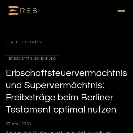
REB
← ALLE INSIGHTS
ERBSCHAFT & SCHENKUNG
Erbschaftsteuervermächtnis
und Supervermächtnis:
Freibeträge beim Berliner
Testament optimal nutzen
27. April 2026
Autoren:
Prof. Dr. Manzur Esskandari
, Rechtsanwalt und