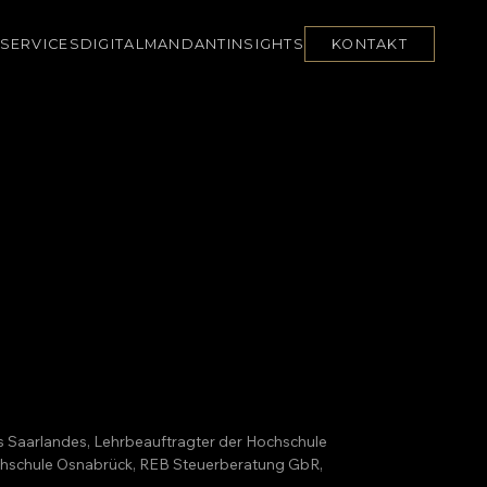
SERVICES
DIGITAL
MANDANT
INSIGHTS
KONTAKT
es Saarlandes, Lehrbeauftragter der Hochschule
Hochschule Osnabrück, REB Steuerberatung GbR,