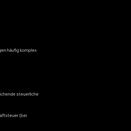
gen häufig komplex
eichende steuerliche
aftsteuer (bei