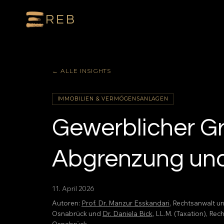
REB
← ALLE INSIGHTS
IMMOBILIEN & VERMÖGENSANLAGEN
Gewerblicher G
Abgrenzung un
11. April 2026
Autoren:
Prof. Dr. Manzur Esskandari
, Rechtsanwalt u
Osnabrück und
Dr. Daniela Bick
, LL.M. (Taxation), R
Osnabrück.