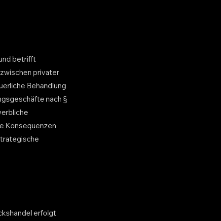
nd betrifft
zwischen privater
uerliche Behandlung
ngsgeschäfte nach §
werbliche
Die Konsequenzen
strategische
kshandel erfolgt