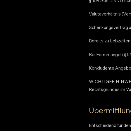
§ 159 Abs. 2 VVG sch
Valutaverhältnis (Ve
Schenkungsvertrag a
Bereits zu Lebzeiten
Bei Formmangel (§ 51
Konkludente Angebot
WICHTIGER HINWEIS:
Rechtsgrundes im Val
Übermittlun
Entscheidend für den