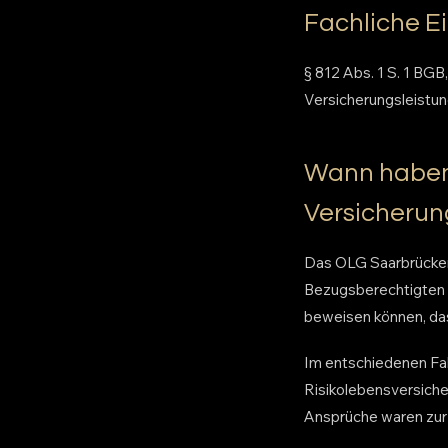
Fachliche E
§ 812 Abs. 1 S. 1 BG
Versicherungsleistun
Wann haben
Versicherun
Das OLG Saarbrücken
Bezugsberechtigten 
beweisen können, da
Im entschiedenen Fal
Risikolebensversiche
Ansprüche waren zur 