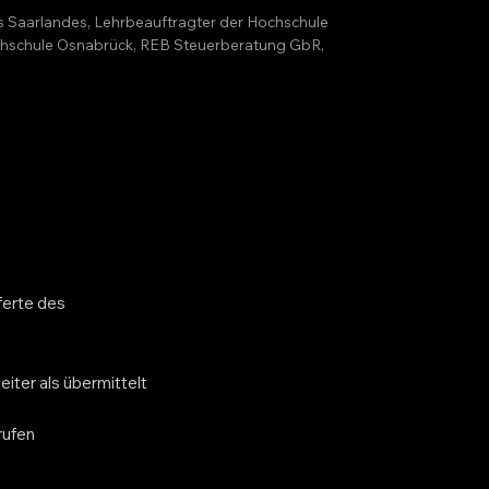
es Saarlandes, Lehrbeauftragter der Hochschule
Hochschule Osnabrück, REB Steuerberatung GbR,
ferte des
iter als übermittelt
rufen