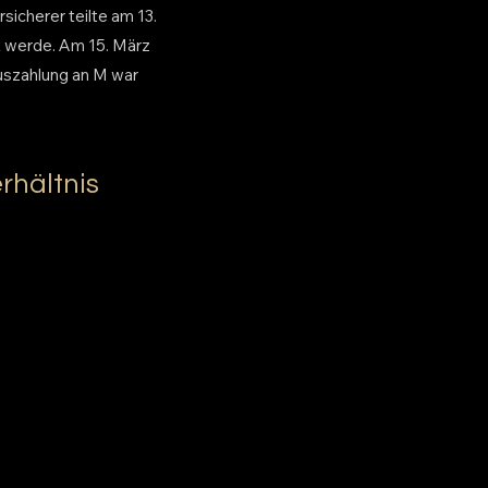
icherer teilte am 13.
t werde. Am 15. März
uszahlung an M war
rhältnis