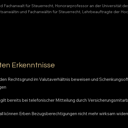
nd Fachanwalt für Steuerrecht, Honorarprofessor an der Universität d
echtsanwältin und Fachanwältin für Steuerrecht, Lehrbeauftragte der 
ten Erkenntnisse
den Rechtsgrund im Valutaverhältnis beweisen und Schenkungsof
egen
lt bereits bei telefonischer Mitteilung durch Versicherungsmitarbe
all können Erben Bezugsberechtigungen nicht mehr wirksam wider