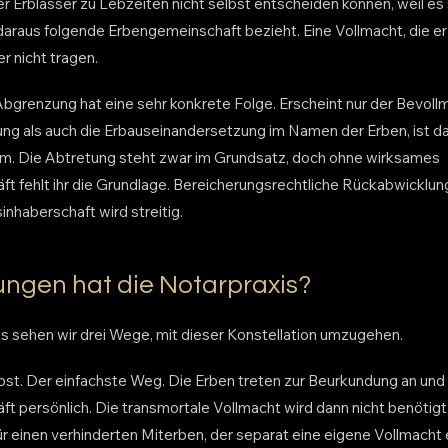
er Erblasser zu Lebzeiten nicht selbst entscheiden können, weil es 
araus folgende Erbengemeinschaft bezieht. Eine Vollmacht, die er e
r nicht tragen.
grenzung hat eine sehr konkrete Folge. Erscheint nur der Bevollm
ung als auch die Erbauseinandersetzung im Namen der Erben, ist d
. Die Abtretung steht zwar im Grundsatz, doch ohne wirksames
ft fehlt ihr die Grundlage. Bereicherungsrechtliche Rückabwicklun
inhaberschaft wird streitig.
ngen hat die Notarpraxis?
is sehen wir drei Wege, mit dieser Konstellation umzugehen.
bst. Der einfachste Weg. Die Erben treten zur Beurkundung an und 
ft persönlich. Die transmortale Vollmacht wird dann nicht benöti
ür einen verhinderten Miterben, der separat eine eigene Vollmacht er