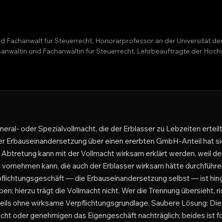
nd Fachanwalt für Steuerrecht, Honorarprofessor an der Universität d
htsanwältin und Fachanwältin für Steuerrecht, Lehrbeauftragte der H
eral- oder Spezialvollmacht, die der Erblasser zu Lebzeiten erteilt
 der Erbauseinandersetzung über einen ererbten GmbH-Anteil hat s
e Abtretung kann mit der Vollmacht wirksam erklärt werden, weil d
 vornehmen kann, die auch der Erblasser wirksam hätte durchführ
pflichtungsgeschäft — die Erbauseinandersetzung selbst — ist hin
en; hierzu trägt die Vollmacht nicht. Wer die Trennung übersieht, r
ils ohne wirksame Verpflichtungsgrundlage. Saubere Lösung: Die 
acht oder genehmigen das Eigengeschäft nachträglich; beides ist f