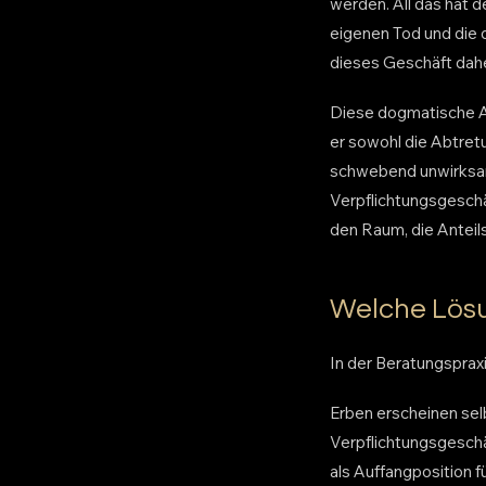
werden. All das hat d
eigenen Tod und die d
dieses Geschäft dahe
Diese dogmatische Ab
er sowohl die Abtret
schwebend unwirksam
Verpflichtungsgeschä
den Raum, die Anteils
Welche Lösu
In der Beratungsprax
Erben erscheinen sel
Verpflichtungsgeschä
als Auffangposition f