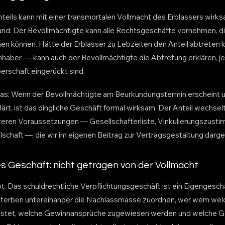
teils kann mit einer transmortalen Vollmacht des Erblassers wirks
d: Der Bevollmächtigte kann alle Rechtsgeschäfte vornehmen, di
en können. Hätte der Erblasser zu Lebzeiten den Anteil abtreten
inhaber —, kann auch der Bevollmächtigte die Abtretung erklären, 
berschaft eingerückt sind.
as: Wenn der Bevollmächtigte am Beurkundungstermin erscheint u
rt, ist das dingliche Geschäft formal wirksam. Der Anteil wechselt
iteren Voraussetzungen — Gesellschafterliste, Vinkulierungszust
schaft —, die wir im eigenen Beitrag zur Vertragsgestaltung darge
s Geschäft: nicht getragen von der Vollmacht
t. Das schuldrechtliche Verpflichtungsgeschäft ist ein Eigengesch
 Miterben untereinander die Nachlassmasse zuordnen, wer wem wel
eistet, welche Gewinnansprüche zugewiesen werden und welche 