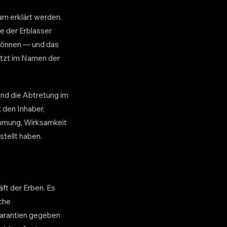
am erklärt werden.
e der Erblasser
 können — und das
jetzt im Namen der
nd die Abtretung im
 den Inhaber,
immung, Wirksamkeit
stellt haben.
äft der Erben. Es
che
Garantien gegeben