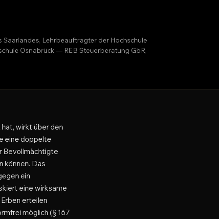
es Saarlandes, Lehrbeauftragter der Hochschule
ochschule Osnabrück — REB Steuerberatung GbR,
 hat, wirkt über den
ie eine doppelte
er Bevollmächtigte
en können. Das
gegen ein
iskiert eine wirksame
Erben erteilen
ormfrei möglich (§ 167