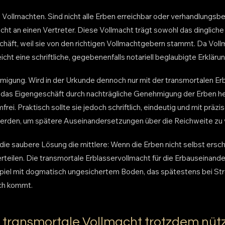
 Vollmachten. Sind nicht alle Erben erreichbar oder verhandlungsbere
acht an einen Vertreter. Diese Vollmacht trägt sowohl das dingliche
chäft, weil sie von den richtigen Vollmachtgebern stammt. Da Voll
icht eine schriftliche, gegebenenfalls notariell beglaubigte Erklärun
igung. Wird in der Urkunde dennoch nur mit der transmortalen Er
ch das Eigengeschäft durch nachträgliche Genehmigung der Erben he
rei. Praktisch sollte sie jedoch schriftlich, eindeutig und mit prä
werden, um spätere Auseinandersetzungen über die Reichweite zu
 die saubere Lösung die mittlere: Wenn die Erben nicht selbst ersche
rteilen. Die transmortale Erblasservollmacht für die Erbauseinand
 Spiel mit dogmatisch ungesichertem Boden, das spätestens bei St
sch kommt.
e transmortale Vollmacht trotzdem nütz