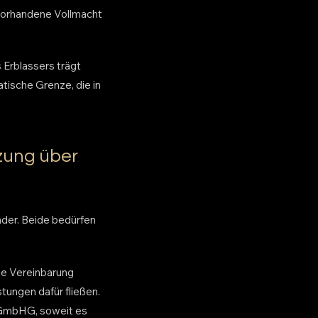
 vorhandene Vollmacht
s Erblassers trägt
tische Grenze, die in
zung über
der. Beide bedürfen
ie Vereinbarung
ungen dafür fließen.
4 GmbHG, soweit es