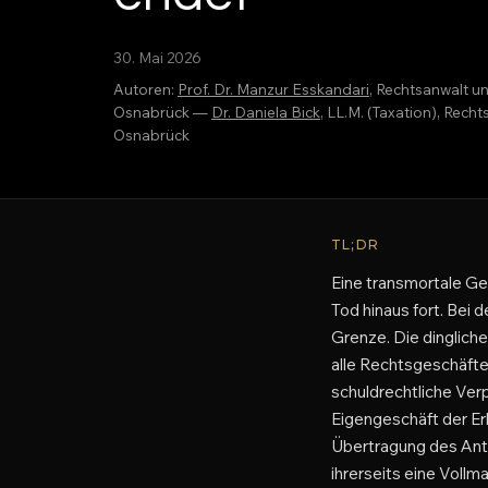
30. Mai 2026
Autoren:
Prof. Dr. Manzur Esskandari
, Rechtsanwalt u
Osnabrück —
Dr. Daniela Bick
, LL.M. (Taxation), Rec
Osnabrück
TL;DR
Eine transmortale Gen
Tod hinaus fort. Bei
Grenze. Die dinglich
alle Rechtsgeschäfte
schuldrechtliche Ver
Eigengeschäft der Erb
Übertragung des Ante
ihrerseits eine Vollm