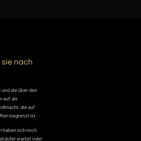
 sie nach
t und die über den
 auf: als
ollmacht, die auf
en begrenzt ist.
en haben sich noch
ilskäufer wartet oder