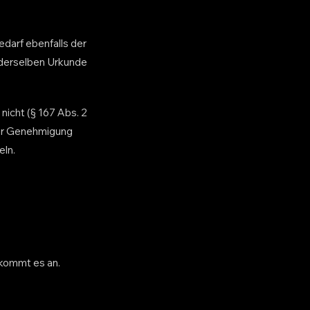
edarf ebenfalls der
 derselben Urkunde
icht (§ 167 Abs. 2
der Genehmigung
eln.
 kommt es an.