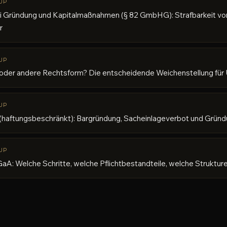
UP
i Gründung und Kapitalmaßnahmen (§ 82 GmbHG): Strafbarkeit vo
r
UP
er andere Rechtsform? Die entscheidende Weichenstellung für
UP
(haftungsbeschränkt): Bargründung, Sacheinlageverbot und Grün
UP
aA: Welche Schritte, welche Pflichtbestandteile, welche Struktu