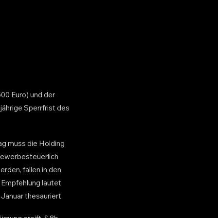
500 Euro) und der
ährige Sperrfrist des
Tag muss die Holding
 gewerbesteuerlich
rden, fallen in den
e Empfehlung lautet
Januar thesauriert.