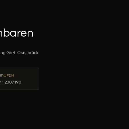
nbaren
atung GbR, Osnabrück
NRUFEN
41 2007190