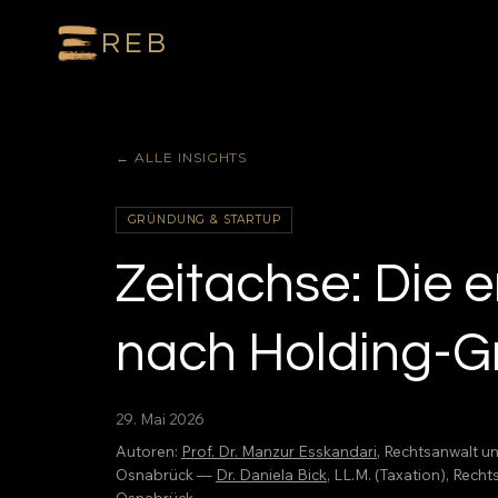
REB
← ALLE INSIGHTS
GRÜNDUNG & STARTUP
Zeitachse: Die 
nach Holding-
29. Mai 2026
Autoren:
Prof. Dr. Manzur Esskandari
, Rechtsanwalt u
Osnabrück —
Dr. Daniela Bick
, LL.M. (Taxation), Rec
Osnabrück