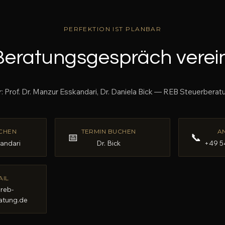
PERFEKTION IST PLANBAR
 Beratungsgespräch verei
: Prof. Dr. Manzur Esskandari, Dr. Daniela Bick — REB Steuerber
CHEN
TERMIN BUCHEN
A
📅
📞
kandari
Dr. Bick
+49 5
AIL
reb-
atung.de