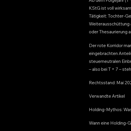
Ab dem Folgejahr (T 
KStG ist voll wirksam
Tätigkeit: Tochter-G
Weiterausschüttung a
oder Thesaurierung a
Der rote Korridor ma
eingebrachten Anteil
steuerneutralen Einbr
– also bei T + 7 – st
Rechtsstand: Mai 20
Verwandte Artikel
Holding-Mythos: Was 
Wann eine Holding-Gmb