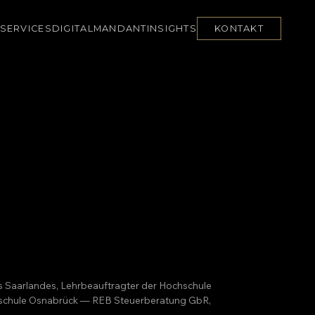
SERVICES
DIGITAL
MANDANT
INSIGHTS
KONTAKT
es Saarlandes, Lehrbeauftragter der Hochschule
ochschule Osnabrück — REB Steuerberatung GbR,