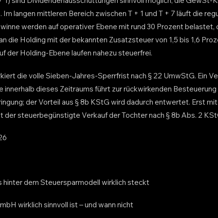
+ 1) sind Dividendenausschüttungen sinnvoll möglich; die GewSt-Kü
. Im langen mittleren Bereich zwischen T + 1 und T + 7 läuft die reg
ewinne werden auf operativer Ebene mit rund 30 Prozent belastet, 
n die Holding mit der bekannten Zusatzsteuer von 1,5 bis 1,6 Proze
uf der Holding-Ebene laufen nahezu steuerfrei.
rkiert die volle Sieben-Jahres-Sperrfrist nach § 22 UmwStG. Ein Ve
e innerhalb dieses Zeitraums führt zur rückwirkenden Besteuerung 
ingung; der Vorteil aus § 8b KStG wird dadurch entwertet. Erst mit 
eht der steuerbegünstigte Verkauf der Tochter nach § 8b Abs. 2 KSt
26
hinter dem Steuersparmodell wirklich steckt
H wirklich sinnvoll ist – und wann nicht