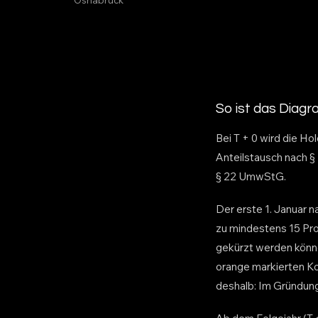
So ist das Diag
Bei T + 0 wird die H
Anteilstausch nach §
§ 22 UmwStG.
Der erste 1. Januar 
zu mindestens 15 Pro
gekürzt werden könne
orange markierten Kor
deshalb: Im Gründung