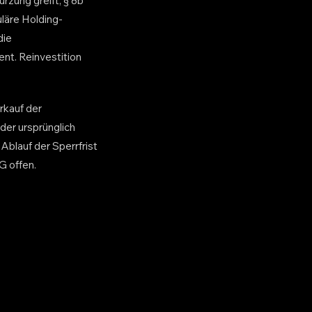
rzung greift, § 8b
uläre Holding-
die
nt. Reinvestition
rkauf der
der ursprünglich
Ablauf der Sperrfrist
G offen.