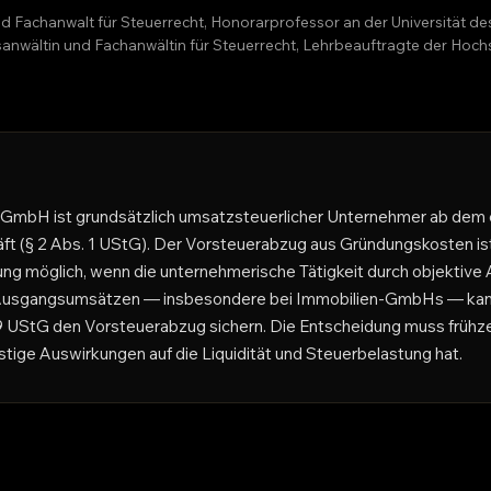
nd Fachanwalt für Steuerrecht, Honorarprofessor an der Universität d
htsanwältin und Fachanwältin für Steuerrecht, Lehrbeauftragte der H
 GmbH ist grundsätzlich umsatzsteuerlicher Unternehmer ab dem 
t (§ 2 Abs. 1 UStG). Der Vorsteuerabzug aus Gründungskosten ist
ng möglich, wenn die unternehmerische Tätigkeit durch objektive
en Ausgangsumsätzen — insbesondere bei Immobilien-GmbHs — kann
 9 UStG den Vorsteuerabzug sichern. Die Entscheidung muss frühze
istige Auswirkungen auf die Liquidität und Steuerbelastung hat.