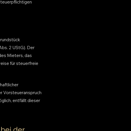
steuerpflichtigen
Grundstück
Abs. 2 UStG). Der
des Mieters, das
ise für steuerfreie
haftlicher
er Vorsteueranspruch
lich, entfällt dieser
 bei der