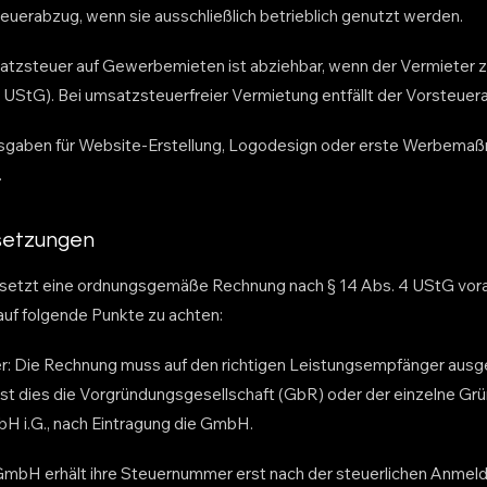
uerabzug, wenn sie ausschließlich betrieblich genutzt werden.
atzsteuer auf Gewerbemieten ist abziehbar, wenn der Vermieter 
 1 UStG). Bei umsatzsteuerfreier Vermietung entfällt der Vorsteue
sgaben für Website-Erstellung, Logodesign oder erste Werbema
.
setzungen
setzt eine ordnungsgemäße Rechnung nach § 14 Abs. 4 UStG vora
uf folgende Punkte zu achten:
Die Rechnung muss auf den richtigen Leistungsempfänger ausgest
t dies die Vorgründungsgesellschaft (GbR) oder der einzelne Grü
H i.G., nach Eintragung die GmbH.
mbH erhält ihre Steuernummer erst nach der steuerlichen Anmel