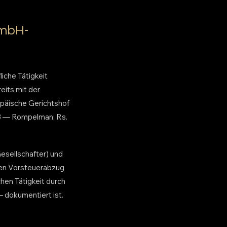
GmbH-
iche Tätigkeit
eits mit der
opäische Gerichtshof
83 — Rompelman; Rs.
Gesellschafter) und
den Vorsteuerabzug
hen Tätigkeit durch
 dokumentiert ist.