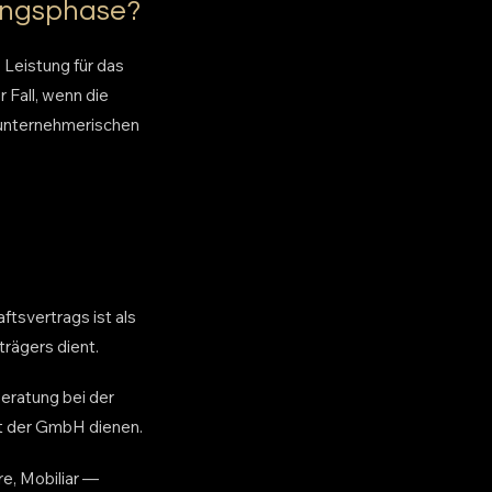
dungsphase?
 Leistung für das
Fall, wenn die
 unternehmerischen
tsvertrags ist als
rägers dient.
Beratung bei der
it der GmbH dienen.
e, Mobiliar —