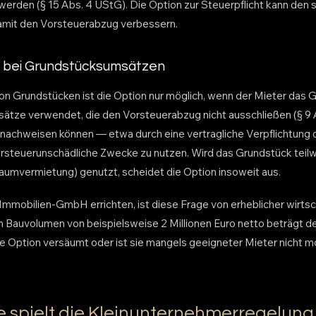
werden (§ 15 Abs. 4 UStG). Die Option zur Steuerpflicht kann den 
amit den Vorsteuerabzug verbessern.
 bei Grundstücksumsätzen
on Grundstücken ist die Option nur möglich, wenn der Mieter das 
msätze verwendet, die den Vorsteuerabzug nicht ausschließen (§ 9 
nachweisen können — etwa durch eine vertragliche Verpflichtung 
orsteuerunschädliche Zwecke zu nutzen. Wird das Grundstück teilwe
umvermietung) genutzt, scheidet die Option insoweit aus.
 Immobilien-GmbH errichten, ist diese Frage von erheblicher wirtsc
 Bauvolumen von beispielsweise 2 Millionen Euro netto beträgt d
e Option versäumt oder ist sie mangels geeigneter Mieter nicht mög
e spielt die Kleinunternehmerregelung