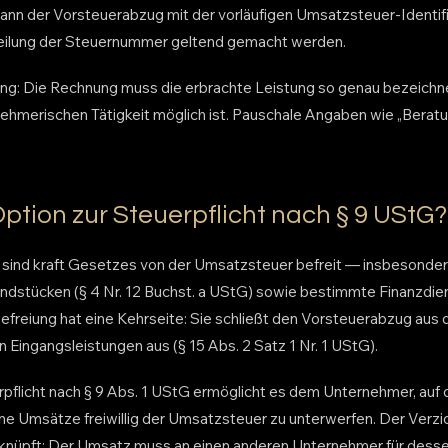
kann der Vorsteuerabzug mit der vorläufigen Umsatzsteuer-Identi
teilung der Steuernummer geltend gemacht werden.
ng: Die Rechnung muss die erbrachte Leistung so genau bezeichne
ehmerischen Tätigkeit möglich ist. Pauschale Angaben wie „Berat
Option zur Steuerpflicht nach § 9 UStG?
ind kraft Gesetzes von der Umsatzsteuer befreit — insbesonder
dstücken (§ 4 Nr. 12 Buchst. a UStG) sowie bestimmte Finanzdiens
efreiung hat eine Kehrseite: Sie schließt den Vorsteuerabzug aus 
ngangsleistungen aus (§ 15 Abs. 2 Satz 1 Nr. 1 UStG).
rpflicht nach § 9 Abs. 1 UStG ermöglicht es dem Unternehmer, auf 
ne Umsätze freiwillig der Umsatzsteuer zu unterwerfen. Der Verzic
nüpft: Der Umsatz muss an einen anderen Unternehmer für des