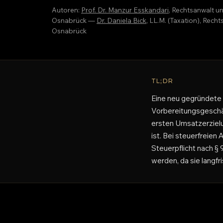
Autoren:
Prof. Dr. Manzur Esskandari
, Rechtsanwalt u
Osnabrück —
Dr. Daniela Bick
, LL.M. (Taxation), Rec
Osnabrück
TL;DR
Eine neu gegründete
Vorbereitungsgeschäf
ersten Umsatzerzielu
ist. Bei steuerfrei
Steuerpflicht nach §
werden, da sie langfr