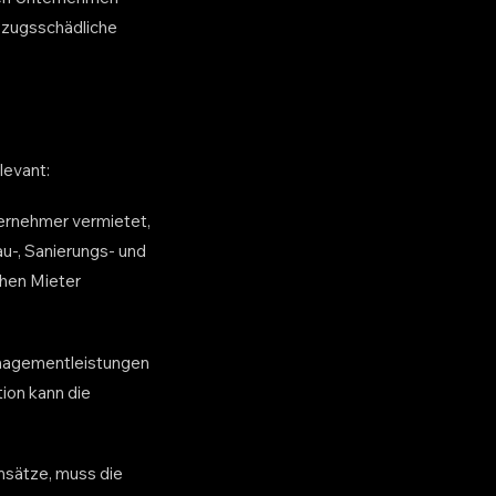
abzugsschädliche
levant:
ernehmer vermietet,
au-, Sanierungs- und
chen Mieter
anagementleistungen
ion kann die
msätze, muss die