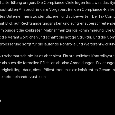
flichterfüllung prägen. Die Compliance-Ziele legen fest, was das Sy
bstrakten Anspruch in klare Vorgaben. Bei den Compliance-Risike
 des Unternehmens zu identifizieren und zu bewerten, bei Tax Comp
 mit Blick auf Rechtsänderungsrisiken und auf grenzüberschreitend
 bündelt die konkreten Maßnahmen zur Risikominimierung. Die 
 die Verantwortlichen und schafft die nötige Struktur. Und die Com
besserung sorgt für die laufende Kontrolle und Weiterentwicklu
t schematisch, sie ist es aber nicht. Ein steuerliches Kontrollsys
 als auch die formellen Pflichten ab, also Anmeldungen, Erklärung
erigkeit liegt darin, diese Pflichtebenen in ein kohärentes Gesamt
ne nebeneinanderzustellen.
e