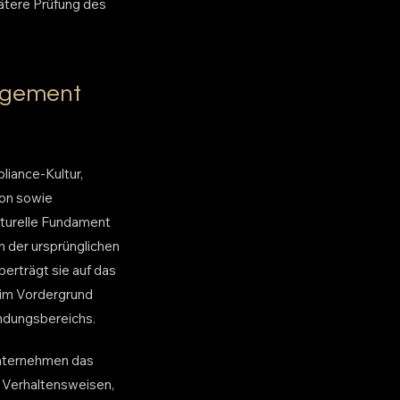
pätere Prüfung des
agement
iance-Kultur,
on sowie
turelle Fundament
n der ursprünglichen
erträgt sie auf das
 im Vordergrund
ndungsbereichs.
Unternehmen das
d Verhaltensweisen,