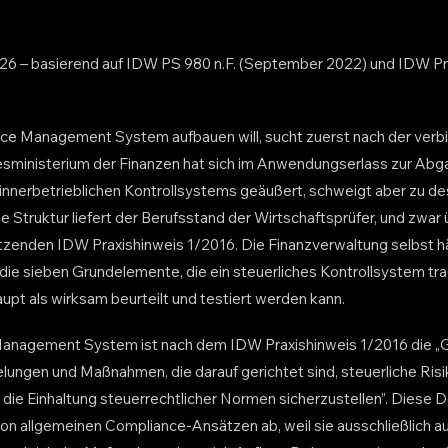
26 – basierend auf IDW PS 980 n.F. (September 2022) und IDW Pr
ce Management System aufbauen will, sucht zuerst nach der verbi
desministerium der Finanzen hat sich im Anwendungserlass zur Ab
innerbetrieblichen Kontrollsystems geäußert, schweigt aber zu d
ge Struktur liefert der Berufsstand der Wirtschaftsprüfer, und zw
tzenden IDW Praxishinweis 1/2016. Die Finanzverwaltung selbst häl
die sieben Grundelemente, die ein steuerliches Kontrollsystem t
haupt als wirksam beurteilt und testiert werden kann.
Management System ist nach dem IDW Praxishinweis 1/2016 die „G
ungen und Maßnahmen, die darauf gerichtet sind, steuerliche Risik
die Einhaltung steuerrechtlicher Normen sicherzustellen”. Diese De
on allgemeinen Compliance-Ansätzen ab, weil sie ausschließlich au