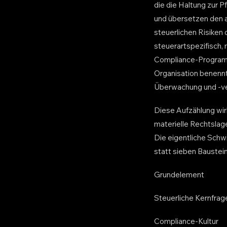
die die Haltung zur P
und übersetzen den a
steuerlichen Risiken
steuerartspezifisch,
Compliance-Programm
Organisation benennt
Überwachung und -ver
Diese Aufzählung wirk
materielle Rechtslage
Die eigentliche Schwi
statt sieben Baustei
Grundelement
Steuerliche Kernfrag
Compliance-Kultur