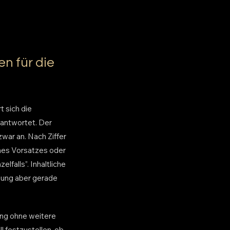
n für die
 sich die
rantwortet. Der
war an. Nach Ziffer
ines Vorsatzes oder
elfalls”. Inhaltliche
sung aber gerade
ung ohne weitere
l festzustellen, ob