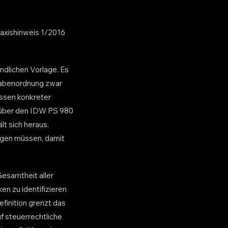
axishinweis 1/2016
ndlichen Vorlage. Es
gabenordnung zwar
essen konkreter
ar über den IDW PS 980
t sich heraus.
ragen müssen, damit
esamtheit aller
en zu identifizieren
finition grenzt das
f steuerrechtliche