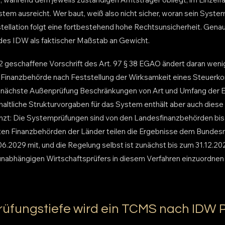
stem ausreicht. Wer baut, weiß also nicht sicher, woran sein Sys
stellation folgt eine fortbestehend hohe Rechtsunsicherheit. Gen
des IDW als faktischer Maßstab an Gewicht.
2 geschaffene Vorschrift des Art. 97 § 38 EGAO ändert daran wenig.
e Finanzbehörde nach Feststellung der Wirksamkeit eines Steuerkon
e nächste Außenprüfung Beschränkungen von Art und Umfang der E
nhaltliche Strukturvorgaben für das System enthält aber auch diese 
enzt: Die Systemprüfungen sind von den Landesfinanzbehörden bi
sten Finanzbehörden der Länder teilen die Ergebnisse dem Bundes
6.2029 mit, und die Regelung selbst ist zunächst bis zum 31.12.20
unabhängigen Wirtschaftsprüfers in diesem Verfahren einzuordnen is
Prüfungstiefe wird ein TCMS nach IDW 