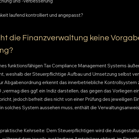
hung und -verbesserung
keit laufend kontrolliert und angepasst?
 die Finanzverwaltung keine Vorgabe
ung?
ines funktionsfähigen Tax Compliance Management Systems äußert
ht, weshalb der Steuerpflichtige Aufbau und Umsetzung selbst ve
 Abgabenordnung erkennt das innerbetriebliche Kontrollsystem z
„vermag dies ggf. ein Indiz darstellen, das gegen das Vorliegen e
pricht, jedoch befreit dies nicht von einer Prüfung des jeweiligen Einz
ein solches System aussehen muss, enthält die Verwaltungsanwei
 praktische Kehrseite: Dem Steuerpflichtigen wird die Ausgestalt
 während dem jeweils zuständigen Amtsträger obliegt, im Einzelfal