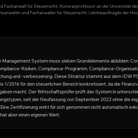
nd Fachanwalt für Steuerrecht, Honorarprofessor an der Universität d
echtsanwältin und Fachanwältin für Steuerrecht, Lehrbeauftragte der 
nce Management System muss sieben Grundelemente abbilden: Com
ompliance-Risiken, Compliance-Programm, Compliance-Organisati
ung und -verbesserung. Diese Struktur stammt aus dem IDW PS
 1/2016 für den steuerlichen Bereich konkretisiert, da die Finanz
rgaben macht. Der Wirtschaftsprüfer prüft das System in unterschie
rüfungstypen, seit der Neufassung von September 2022 ohne die ei
ine Zertifizierung wirkt für sich genommen nicht automatisch exkul
hat aber einen eigenen Wert.