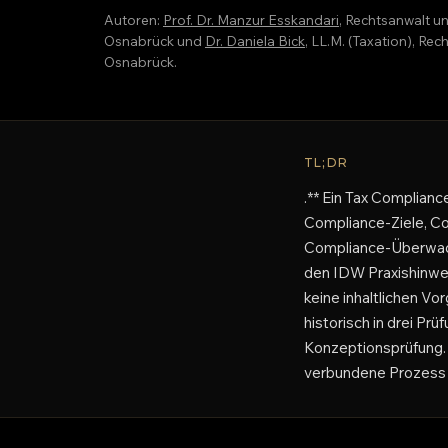
Autoren:
Prof. Dr. Manzur Esskandari
, Rechtsanwalt u
Osnabrück und
Dr. Daniela Bick
, LL.M. (Taxation), R
Osnabrück.
TL;DR
.** Ein Tax Complia
Compliance-Ziele, C
Compliance-Überwach
den IDW Praxishinweis
keine inhaltlichen Vo
historisch in drei P
Konzeptionsprüfung. E
verbundene Prozess 