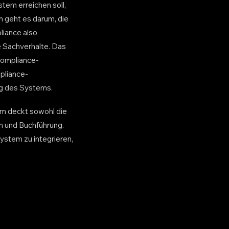
stem erreichen soll,
n geht es darum, die
liance also
e Sachverhalte. Das
Compliance-
pliance-
ng des Systems.
tem deckt sowohl die
en und Buchführung.
system zu integrieren,