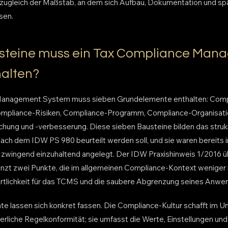
ist zugleich der Maßstab, an dem sich Aufbau, Dokumentation und s
sen.
steine muss ein Tax Compliance Man
alten?
Management System muss sieben Grundelemente enthalten: Compl
ompliance-Risiken, Compliance-Programm, Compliance-Organisati
ung und -verbesserung. Diese sieben Bausteine bilden das struk
ach dem IDW PS 980 beurteilt werden soll, und sie waren bereits i
 zwingend einzuhaltend angelegt. Der IDW Praxishinweis 1/2016 üb
nzt zwei Punkte, die im allgemeinen Compliance-Kontext weniger
ortlichkeit für das TCMS und die saubere Abgrenzung seines Anwe
te lassen sich konkret fassen. Die Compliance-Kultur schafft im 
erliche Regelkonformität; sie umfasst die Werte, Einstellungen un