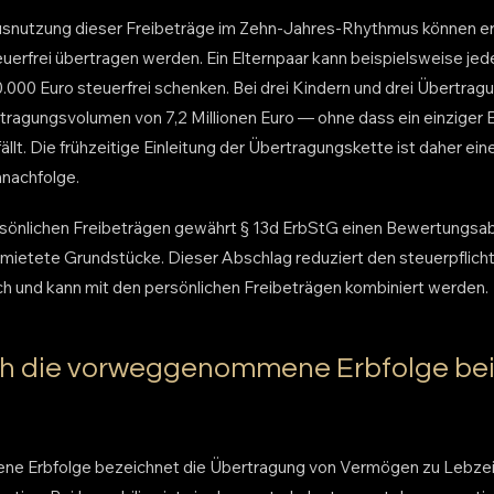
Ausnutzung dieser Freibeträge im Zehn-Jahres-Rhythmus können e
rfrei übertragen werden. Ein Elternpaar kann beispielsweise jed
00 Euro steuerfrei schenken. Bei drei Kindern und drei Übertragu
rtragungsvolumen von 7,2 Millionen Euro — ohne dass ein einziger 
lt. Die frühzeitige Einleitung der Übertragungskette ist daher ei
nachfolge.
rsönlichen Freibeträgen gewährt § 13d ErbStG einen Bewertungsab
ietete Grundstücke. Dieser Abschlag reduziert den steuerpflicht
h und kann mit den persönlichen Freibeträgen kombiniert werden.
ich die vorweggenommene Erbfolge bei
 Erbfolge bezeichnet die Übertragung von Vermögen zu Lebzei