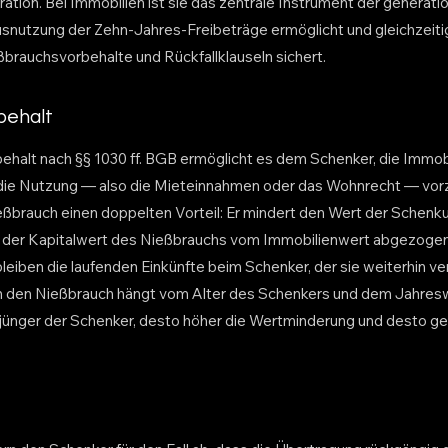
ration. Bei Immobilien ist sie das zentrale Instrument der genera
Ausnutzung der Zehn-Jahres-Freibeträge ermöglicht und gleichzeitig
brauchsvorbehalte und Rückfallklauseln sichert.
behalt
halt nach §§ 1030 ff. BGB ermöglicht es dem Schenker, die Immob
g die Nutzung — also die Mieteinnahmen oder das Wohnrecht — vor
ießbrauch einen doppelten Vorteil: Er mindert den Wert der Schenk
 der Kapitalwert des Nießbrauchs vom Immobilienwert abgezogen w
leiben die laufenden Einkünfte beim Schenker, der sie weiterhin ve
 den Nießbrauch hängt vom Alter des Schenkers und dem Jahres
jünger der Schenker, desto höher die Wertminderung und desto ger