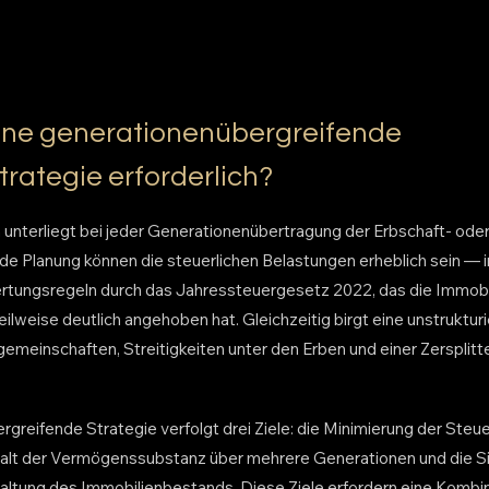
ine generationenübergreifende
rategie erforderlich?
nterliegt bei jeder Generationenübertragung der Erbschaft- ode
 Planung können die steuerlichen Belastungen erheblich sein — 
tungsregeln durch das Jahressteuergesetz 2022, das die Immobi
lweise deutlich angehoben hat. Gleichzeitig birgt eine unstruktur
gemeinschaften, Streitigkeiten unter den Erben und einer Zersplit
greifende Strategie verfolgt drei Ziele: die Minimierung der Steu
alt der Vermögenssubstanz über mehrere Generationen und die Si
altung des Immobilienbestands. Diese Ziele erfordern eine Kombi