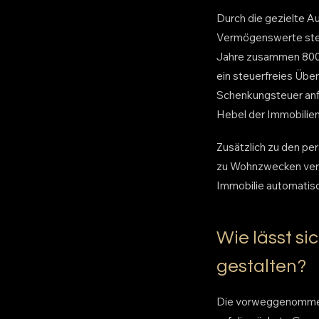
Durch die gezielte 
Vermögenswerte steue
Jahre zusammen 800.0
ein steuerfreies Übe
Schenkungsteuer anfäl
Hebel der Immobilien
Zusätzlich zu den pe
zu Wohnzwecken verm
Immobilie automatisc
Wie lässt s
gestalten?
Die vorweggenommene