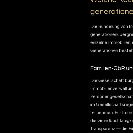
generatione
Die Bündelung von Imm
generationenübergrei
einzelne Immobilien,
Generationen besteh
Familien-GbR u
Die Gesellschaft bür
Immobilienverwaltung
Personengesellschaf
im Gesellschaftsregi
teilnehmen. Für Immo
die Grundbuchfähigkei
Transparenz — die Ei