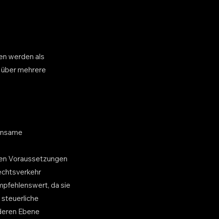
?
gen werden als
r über mehrere
einsame
ten Voraussetzungen
Rechtsverkehr
mpfehlenswert, da sie
 steuerliche
 deren Ebene