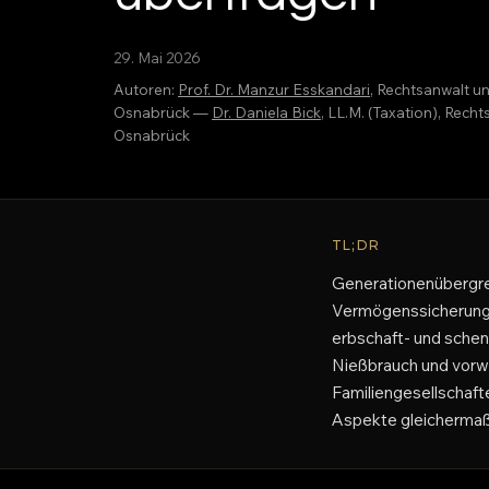
29. Mai 2026
Autoren:
Prof. Dr. Manzur Esskandari
, Rechtsanwalt u
Osnabrück —
Dr. Daniela Bick
, LL.M. (Taxation), Rec
Osnabrück
TL;DR
Generationenübergrei
Vermögenssicherung. 
erbschaft- und sche
Nießbrauch und vorw
Familiengesellschaften
Aspekte gleichermaß