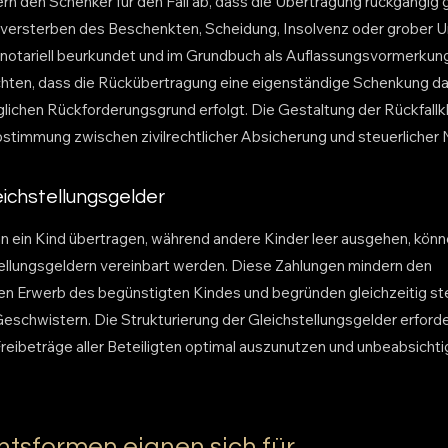
hern den Schenker für den Fall ab, dass die Übertragung rückgängi
versterben des Beschenkten, Scheidung, Insolvenz oder grober U
 notariell beurkundet und im Grundbuch als Auflassungsvormerkun
achten, dass die Rückübertragung eine eigenständige Schenkung da
glichen Rückforderungsgrund erfolgt. Die Gestaltung der Rückfallkl
stimmung zwischen zivilrechtlicher Absicherung und steuerlicher N
eichstellungsgelder
an ein Kind übertragen, während andere Kinder leer ausgehen, könn
ellungsgeldern vereinbart werden. Diese Zahlungen mindern den
n Erwerb des begünstigten Kindes und begründen gleichzeitig ste
chwistern. Die Strukturierung der Gleichstellungsgelder erforder
reibeträge aller Beteiligten optimal auszunutzen und unbeabsichti
tsformen eignen sich für