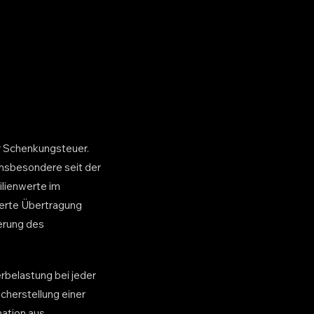
r Schenkungsteuer.
insbesondere seit der
lienwerte im
ierte Übertragung
terung des
erbelastung bei jeder
cherstellung einer
nation aus