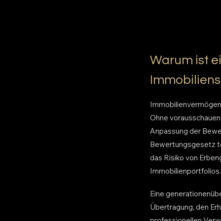
Warum ist e
Immobilienst
Immobilienvermögen u
Ohne vorausschauende
Anpassung der Bewer
Bewertungsgesetz tei
das Risiko von Erben
Immobilienportfolios.
Eine generationenüber
Übertragung, den Erh
professionellen Verw