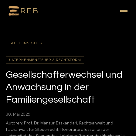
REB
← ALLE INSIGHTS
UNTERNEHMENSTEUER & RECHTSFORM
Gesellschafterwechsel und
Anwachsung in der
Familiengesellschaft
30. Mai 2026
Autoren:
Prof. Dr. Manzur Esskandari
, Rechtsanwalt und
Fachanwalt für Steuerrecht, Honorarprofessor an der
Universität des Saarlandes, Lehrbeauftragter der Hochschule