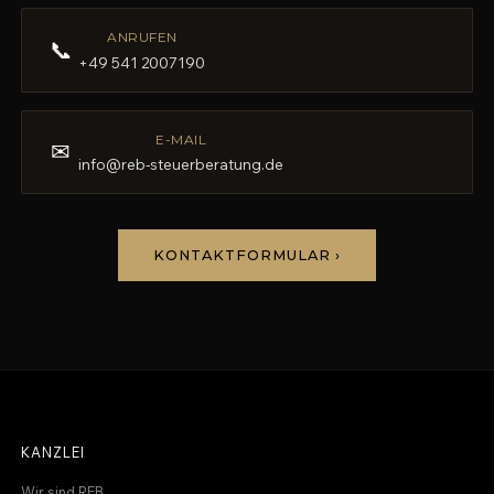
ANRUFEN
📞
+49 541 2007190
E-MAIL
✉
info@reb-steuerberatung.de
KONTAKTFORMULAR ›
KANZLEI
Wir sind REB